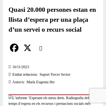
Quasi 20.000 persones estan en
llista d’espera per una plaça
d’un servei o recurs social
Comparteix
Compartir en altres xarxes socials
F
X
a
16/11/2023
Entitat redactora
Suport Tercer Sector
c
Autor/a
María Eugenia Ifer
e
b
o