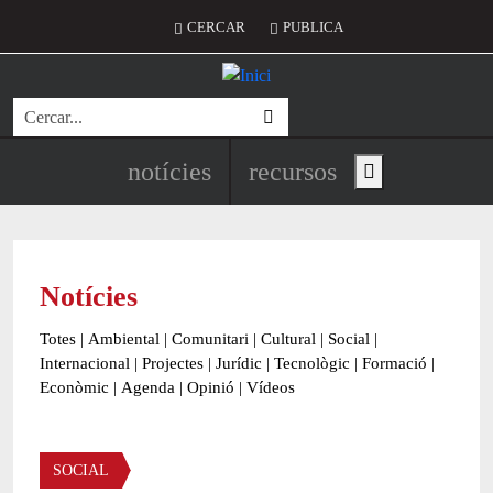
Vés al contingut
Menú del compte d'usuari
CERCAR
PUBLICA
Cerca
Navegació principal de l'encapç
notícies
recursos
Show main menu
Notícies
Totes
|
Ambiental
|
Comunitari
|
Cultural
|
Social
|
Internacional
|
Projectes
|
Jurídic
|
Tecnològic
|
Formació
|
Econòmic
|
Agenda
|
Opinió
|
Vídeos
Àmbit de la notícia
SOCIAL