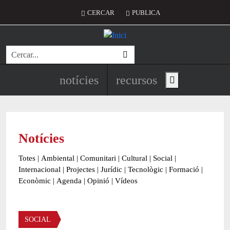
Vés al contingut
Menú del compte d'usuari
CERCAR
PUBLICA
Cerca
Navegació principal de l'encapç
notícies
recursos
Show main menu
Notícies
Totes
|
Ambiental
|
Comunitari
|
Cultural
|
Social
|
Internacional
|
Projectes
|
Jurídic
|
Tecnològic
|
Formació
|
Econòmic
|
Agenda
|
Opinió
|
Vídeos
Àmbit de la notícia
SOCIAL