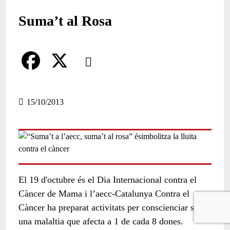
Suma’t al Rosa
Comparteix
Compartir en altres xarxes socials
F
X
a
15/10/2013
c
e
b
o
El 19 d'octubre és el Dia Internacional contra el
o
Càncer de Mama i l’aecc-Catalunya Contra el
Càncer ha preparat activitats per conscienciar sobre
k
una malaltia que afecta a 1 de cada 8 dones.