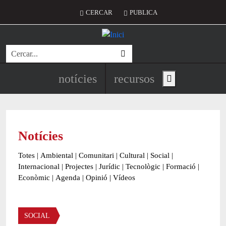
Vés al contingut
Menú del compte d'usuari
CERCAR
PUBLICA
Cerca
Navegació principal de l'encapç
notícies
recursos
Show main menu
Notícies
Totes
|
Ambiental
|
Comunitari
|
Cultural
|
Social
|
Internacional
|
Projectes
|
Jurídic
|
Tecnològic
|
Formació
|
Econòmic
|
Agenda
|
Opinió
|
Vídeos
Àmbit de la notícia
SOCIAL