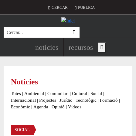
Vés al contingut
Menú del compte d'usuari
CERCAR
PUBLICA
Cerca
Navegació principal de l'encapç
notícies
recursos
Show main menu
Notícies
Totes
|
Ambiental
|
Comunitari
|
Cultural
|
Social
|
Internacional
|
Projectes
|
Jurídic
|
Tecnològic
|
Formació
|
Econòmic
|
Agenda
|
Opinió
|
Vídeos
Àmbit de la notícia
SOCIAL