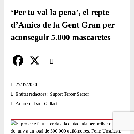
‘Per tu val la pena’, el repte
d’Amics de la Gent Gran per
aconseguir 5.000 mascaretes
Comparteix
Compartir en altres xarxes socials
F
X
a
25/05/2020
Entitat redactora
Suport Tercer Sector
c
Autor/a
Dani Gallart
e
b
o