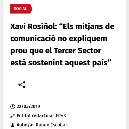
Àmbit de la notícia
SOCIAL
Xavi Rosiñol: “Els mitjans de
comunicació no expliquem
prou que el Tercer Sector
està sostenint aquest país”
Comparteix
Compartir en altres xarxes socials
22/03/2019
Entitat redactora
FCVS
Autor/a
Rubén Escobar