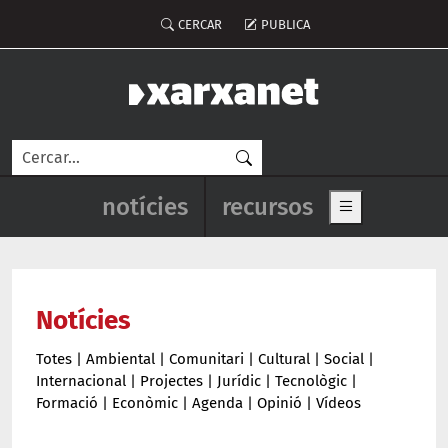
Vés al contingut
Menú del compte d'usuari
CERCAR
PUBLICA
Cerca
Navegació principal de l'enca
notícies
recursos
Show main me
Notícies
Totes
|
Ambiental
|
Comunitari
|
Cultural
|
Social
|
Internacional
|
Projectes
|
Jurídic
|
Tecnològic
|
Formació
|
Econòmic
|
Agenda
|
Opinió
|
Vídeos