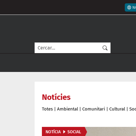
Vés al contingut
Men
N
Cerca
Notícies
Totes
|
Ambiental
|
Comunitari
|
Cultural
|
Soc
NOTÍCIA
SOCIAL