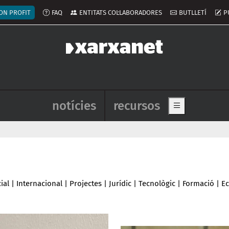
ú del compte d'usuari
ON PROFIT
FAQ
ENTITATS COL·LABORADORES
BUTLLETÍ
P
Navegació principal de l'enca
notícies
recursos
Show main me
ial
|
Internacional
|
Projectes
|
Jurídic
|
Tecnològic
|
Formació
|
E