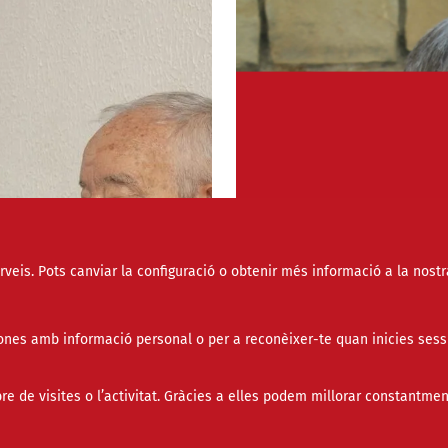
erveis. Pots canviar la configuració o obtenir més informació a la nostr
nes amb informació personal o per a reconèixer-te quan inicies sess
Toni Codina: "La real
cohesió social i la 
de visites o l’activitat. Gràcies a elles podem millorar constantmen