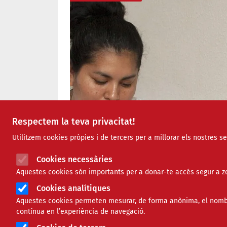
Respectem la teva privacitat!
Utilitzem cookies pròpies i de tercers per a millorar els nostres s
Cookies necessàries
Aquestes cookies són importants per a donar-te accés segur a zo
Cookies analítiques
Aquestes cookies permeten mesurar, de forma anònima, el nombre 
contínua en l’experiència de navegació.