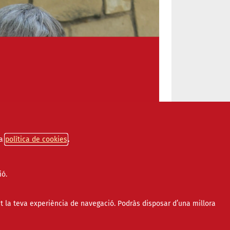
a
política de cookies
ió.
itat virtual enforteix la
participació ciutadana"
t la teva experiència de navegació. Podràs disposar d’una millora