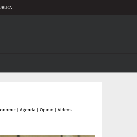
UBLICA
pçalament
nu
conòmic
|
Agenda
|
Opinió
|
Vídeos