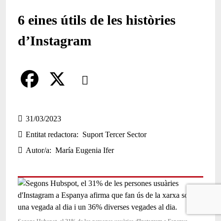
6 eines útils de les històries
d’Instagram
Comparteix
Compartir en altres xarxes socials
F
X
a
31/03/2023
Entitat redactora
Suport Tercer Sector
c
Autor/a
María Eugenia Ifer
e
b
o
o