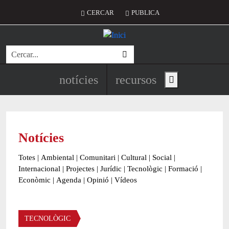
Vés al contingut
Menú del compte d'usuari
CERCAR
PUBLICA
Cerca
Navegació principal de l'encapç
notícies
recursos
Show main menu
Notícies
Totes
|
Ambiental
|
Comunitari
|
Cultural
|
Social
|
Internacional
|
Projectes
|
Jurídic
|
Tecnològic
|
Formació
|
Econòmic
|
Agenda
|
Opinió
|
Vídeos
Àmbit de la notícia
TECNOLÒGIC