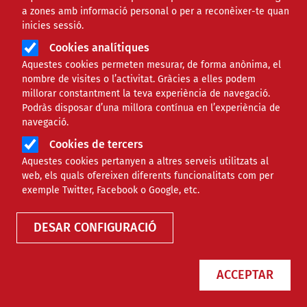
a zones amb informació personal o per a reconèixer-te quan
Àmbit de la notícia
TECNOLÒGIC
inicies sessió.
Cookies analítiques
Amazon inverteix 60 milions
Aquestes cookies permeten mesurar, de forma anònima, el
nombre de visites o l’activitat. Gràcies a elles podem
de dòlars en soscavar el
millorar constantment la teva experiència de navegació.
Podràs disposar d’una millora contínua en l’experiència de
sindicalisme
navegació.
Cookies de tercers
Comparteix
Aquestes cookies pertanyen a altres serveis utilitzats al
web, els quals ofereixen diferents funcionalitats com per
exemple Twitter, Facebook o Google, etc.
Compartir en altres xarxes socials
F
X
DESAR CONFIGURACIÓ
a
01/03/2022
Entitat redactora
Colectic
c
Autor/a
Carla Fajardo Martín
ACCEPTAR
e
b