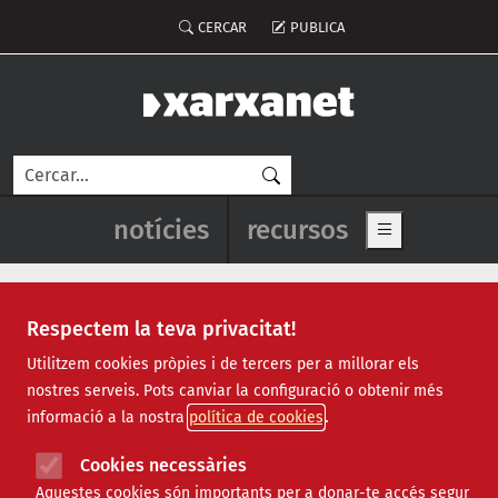
Vés al contingut
Menú del compte d'usuari
CERCAR
PUBLICA
Cerca
Navegació principal de l'enca
notícies
recursos
Show main me
Respectem la teva privacitat!
Notícies
Utilitzem cookies pròpies i de tercers per a millorar els
nostres serveis. Pots canviar la configuració o obtenir més
Totes
|
Ambiental
|
Comunitari
|
Cultural
|
Social
|
informació a la nostra
política de cookies
Internacional
|
Projectes
|
Jurídic
|
Tecnològic
|
Formació
|
Econòmic
|
Agenda
|
Opinió
|
Vídeos
Cookies necessàries
Aquestes cookies són importants per a donar-te accés segur