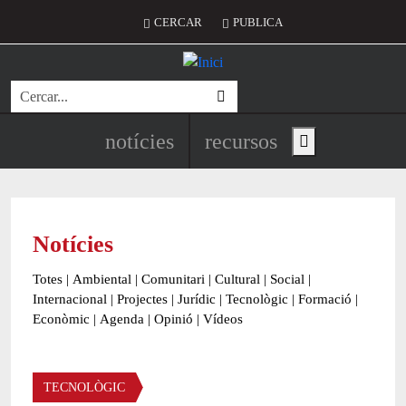
Vés al contingut
Menú del compte d'usuari
CERCAR
PUBLICA
Cerca
Navegació principal de l'encapç
notícies
recursos
Show main menu
Notícies
Totes
|
Ambiental
|
Comunitari
|
Cultural
|
Social
|
Internacional
|
Projectes
|
Jurídic
|
Tecnològic
|
Formació
|
Econòmic
|
Agenda
|
Opinió
|
Vídeos
Àmbit de la notícia
TECNOLÒGIC