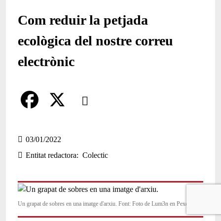
Com reduir la petjada
ecològica del nostre correu
electrònic
Comparteix
Compartir en altres xarxes socials
F
X
a
03/01/2022
Entitat redactora
Colectic
c
e
b
Un grapat de sobres en una imatge d'arxiu. Font: Foto de Lum3n en Pexels
o