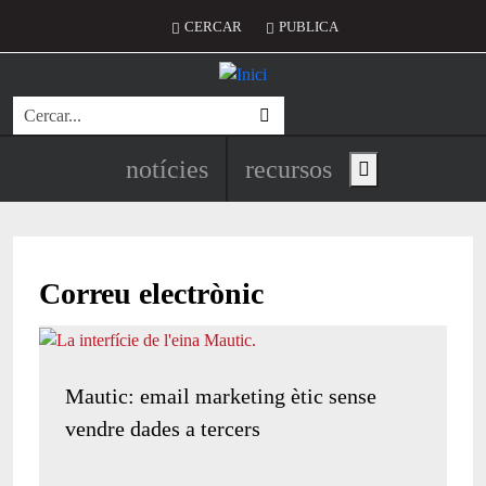
Vés al contingut
Menú del compte d'usuari
CERCAR
PUBLICA
Cerca
Navegació principal de l'encapç
notícies
recursos
Show main menu
Correu electrònic
Mautic: email marketing ètic sense
vendre dades a tercers