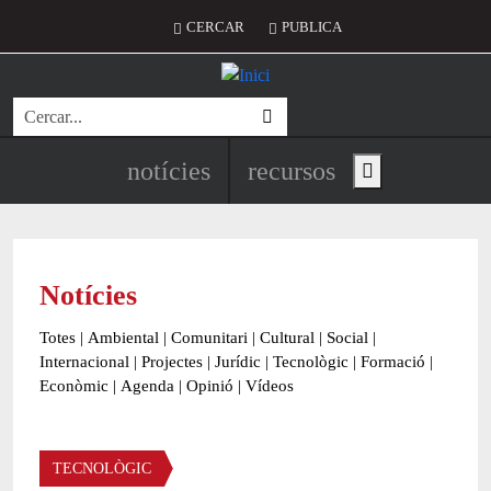
Vés al contingut
Menú del compte d'usuari
CERCAR
PUBLICA
Cerca
Navegació principal de l'encapç
notícies
recursos
Show main menu
Notícies
Totes
|
Ambiental
|
Comunitari
|
Cultural
|
Social
|
Internacional
|
Projectes
|
Jurídic
|
Tecnològic
|
Formació
|
Econòmic
|
Agenda
|
Opinió
|
Vídeos
Àmbit de la notícia
TECNOLÒGIC