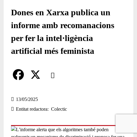
Dones en Xarxa publica un
informe amb recomanacions
per fer la intel·ligència
artificial més feminista
Comparteix
Compartir en altres xarxes socials
F
X
a
13/05/2025
Entitat redactora
Colectic
c
e
b