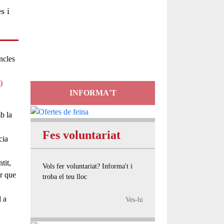
s i
Servei
d'Assessorament
gratuït per a entitats
incles
)
INFORMA'T
b la
Fes voluntariat
cia
tit,
Vols fer voluntariat? Informa't i
r que
troba el teu lloc
l a
Ves-hi