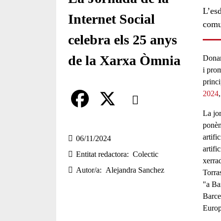
L’es
Internet Social
comu
celebra els 25 anys
de la Xarxa Òmnia
Donar
i pro
princi
Comparteix
2024
La jo
Compartir en altres xarxes socia
F
X
ponèn
artific
a
06/11/2024
artifi
Entitat redactora
Colectic
c
xerrad
Autor/a
Alejandra Sanchez
Torra
e
"a Ba
b
Barce
Euro
o