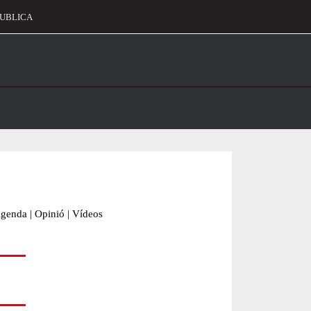
UBLICA
alament
genda
|
Opinió
|
Vídeos