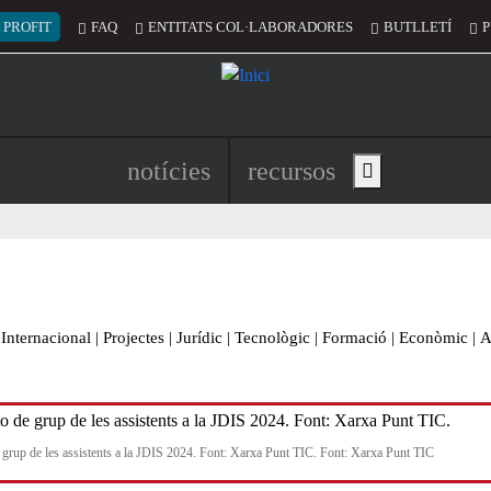
 del compte d'usuari
 PROFIT
FAQ
ENTITATS COL·LABORADORES
BUTLLETÍ
P
Navegació principal de l'encapç
notícies
recursos
Show main menu
Internacional
|
Projectes
|
Jurídic
|
Tecnològic
|
Formació
|
Econòmic
|
A
 grup de les assistents a la JDIS 2024. Font: Xarxa Punt TIC. Font: Xarxa Punt TIC