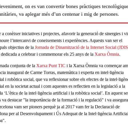
deveniment, on es van convertir bones pràctiques tecnològique
nitàries, va aplegar més d’un centenar i mig de persones.
 a conèixer
iniciatives
i
projectes
, afavorir la
generació de sinergie
s i v
moure l’
intercanvi de coneixements
i experiències. Aquests van ser el
pals objectius de la
Jornada de Dinamització de la Internet Social
(
JDIS
, dedicada a celebrar i commemorar els
25 anys
de la
Xarxa Òmnia
.
rnada conjunta de la
Xarxa Punt TIC
i la
Xarxa Òmnia
va començar am
ls
cia inaugural de
Carme Torras
, matemàtica i
experta en intel·ligència
ial
i
robòtica social
, que va reflexionar sobre els efectes de la intel·ligèn
cial en la societat actual i com aquestes es reflectien en la legislació a la
a ‘L’ètica de la intel·ligència artificial i la robòtica social’. En aquest sen
s va destacar "la importància de la
formació
i la
regulació"
i va assegura
rcelona vam ser
pioners
perquè ja al 2017 vam fer la Declaració de
lona per al Desenvolupament i Ús Adequat de la Intel·ligència Artificia
pa".