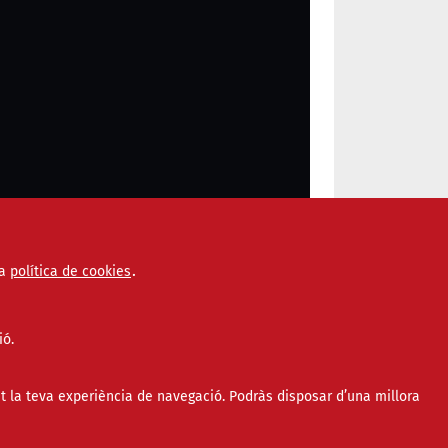
a
política de cookies
ió.
t la teva experiència de navegació. Podràs disposar d’una millora