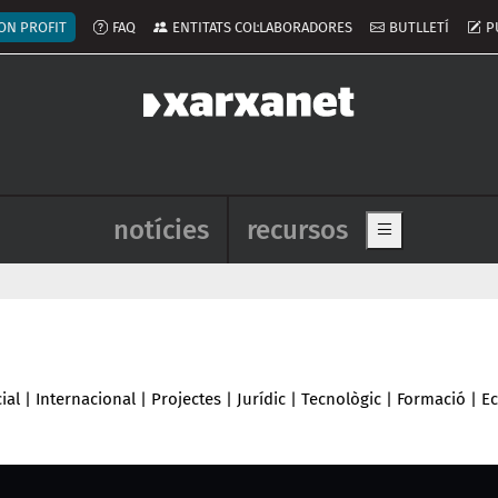
ú del compte d'usuari
ON PROFIT
FAQ
ENTITATS COL·LABORADORES
BUTLLETÍ
P
Navegació principal de l'enca
notícies
recursos
Show main me
ial
|
Internacional
|
Projectes
|
Jurídic
|
Tecnològic
|
Formació
|
E