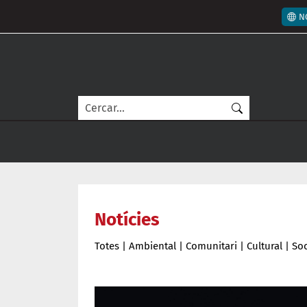
Vés al contingut
Men
N
Cerca
Notícies
Totes
|
Ambiental
|
Comunitari
|
Cultural
|
Soc
Notícies