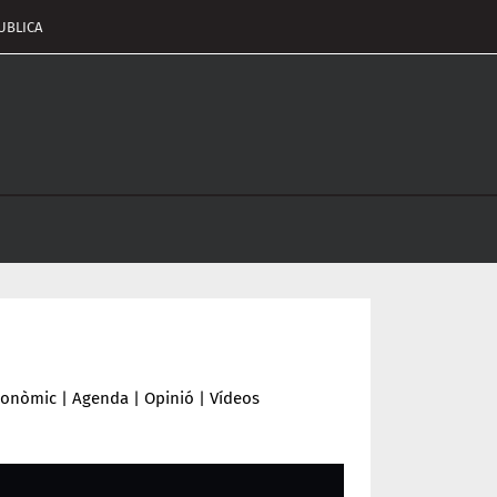
UBLICA
pçalament
nu
conòmic
|
Agenda
|
Opinió
|
Vídeos