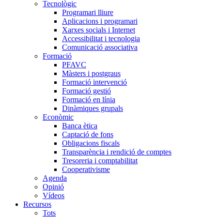
Tecnològic
Programari lliure
Aplicacions i programari
Xarxes socials i Internet
Accessibilitat i tecnologia
Comunicació associativa
Formació
PFAVC
Màsters i postgraus
Formació intervenció
Formació gestió
Formació en línia
Dinàmiques grupals
Econòmic
Banca ètica
Captació de fons
Obligacions fiscals
Transparència i rendició de comptes
Tresoreria i comptabilitat
Cooperativisme
Agenda
Opinió
Vídeos
Recursos
Tots