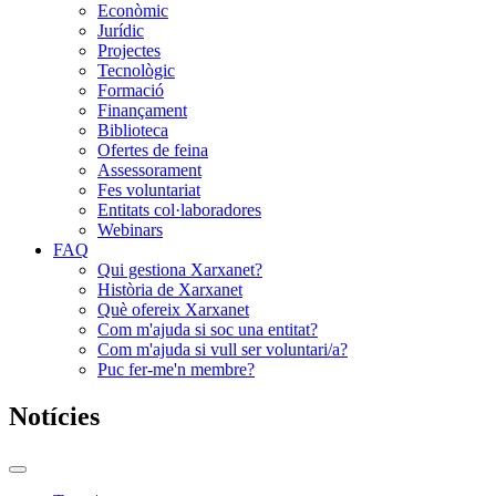
Econòmic
Jurídic
Projectes
Tecnològic
Formació
Finançament
Biblioteca
Ofertes de feina
Assessorament
Fes voluntariat
Entitats col·laboradores
Webinars
FAQ
Qui gestiona Xarxanet?
Història de Xarxanet
Què ofereix Xarxanet
Com m'ajuda si soc una entitat?
Com m'ajuda si vull ser voluntari/a?
Puc fer-me'n membre?
Notícies
Commutador
del