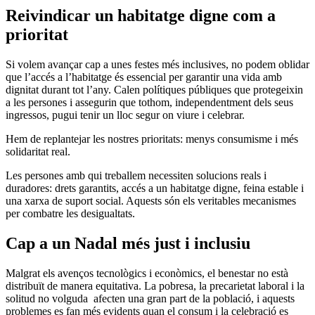
Reivindicar un habitatge digne com a
prioritat
Si volem avançar cap a unes festes més inclusives, no podem oblidar
que l’accés a l’habitatge és essencial per garantir una vida amb
dignitat durant tot l’any. Calen polítiques públiques que protegeixin
a les persones i assegurin que tothom, independentment dels seus
ingressos, pugui tenir un lloc segur on viure i celebrar.
Hem de replantejar les nostres prioritats: menys consumisme i més
solidaritat real.
Les persones amb qui treballem necessiten solucions reals i
duradores: drets garantits, accés a un habitatge digne, feina estable i
una xarxa de suport social. Aquests són els veritables mecanismes
per combatre les desigualtats.
Cap a un Nadal més just i inclusiu
Malgrat els avenços tecnològics i econòmics, el benestar no està
distribuït de manera equitativa. La pobresa, la precarietat laboral i la
solitud no volguda afecten una gran part de la població, i aquests
problemes es fan més evidents quan el consum i la celebració es