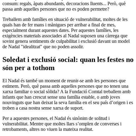
consum: regals, àpats abundants, decoracions lluents... Però, què
passa amb aquelles persones que no es poden permetre?
Treballem amb famílies en situació de vulnerabilitat, moltes de les
quals han de fer mans i mànigues per arribar a final de mes,
especialment durant aquestes dates. Per aquestes famílies, les
exigències materials associades al Nadal suposen una càrrega que
sovint genera sentiments de culpabilitat i exclusió davant un model
de Nadal "idealitzat" que no poden assolir.
Soledat i exclusió social: quan les festes no
són per a tothom
El Nadal és també un moment de reunir-se amb les persones que
estimem. Però, què passa amb aquelles persones que no tenen una
xarxa familiar o social sòlida? A la Fundació Comtal treballem amb
infants que han crescut sense una família estable, o amb joves
nouvinguts que han deixat la seva família en el seu país d’origen i es
troben a casa nostra sense xarxa de suport.
Per a aquestes persones, el Nadal és sinònim de solitud i
vulnerabilitat. Mentre que moltes llars s’omplen de converses i
retrobaments, altres no viuen la mateixa realitat.