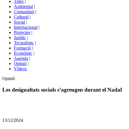
Totes
|
menú
Ambiental
|
de
Comunitari
|
portals
Cultural
|
Social
|
Internacional
|
Projectes
|
Jurídic
|
Tecnològic
|
Formació
|
Econòmic
|
Agenda
|
Opinió
|
Vídeos
Opinió
Les desigualtats socials s’agreugen durant el Nadal
Comparteix
Compartir
en
13/12/2024
altres