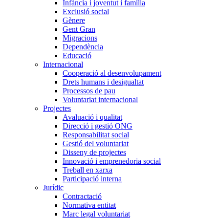
Infància i joventut i família
Exclusió social
Gènere
Gent Gran
Migracions
Dependència
Educació
Internacional
Cooperació al desenvolupament
Drets humans i desigualtat
Processos de pau
Voluntariat internacional
Projectes
Avaluació i qualitat
Direcció i gestió ONG
Responsabilitat social
Gestió del voluntariat
Disseny de projectes
Innovació i emprenedoria social
Treball en xarxa
Participació interna
Jurídic
Contractació
Normativa entitat
Marc legal voluntariat