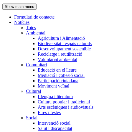
de
Show main menu
l'encapçalament
Formulari de contacte
Notícies
Navegació
Totes
principal
Ambiental
Agricultura i Alimentació
Biodiversitat i espais naturals
Desenvolupament sostenible
Reciclatge i reutilització
Voluntariat ambiental
Comunitari
Educació en el lleure
Mediació i cohesió social
Participació ciutadana
Moviment veïnal
Cultural
Llengua i literatura
Cultura popular i tradicional
Arts escèniques i audiovisuals
Fires i festes
Social
Intervenció social
Salut i discapacitat