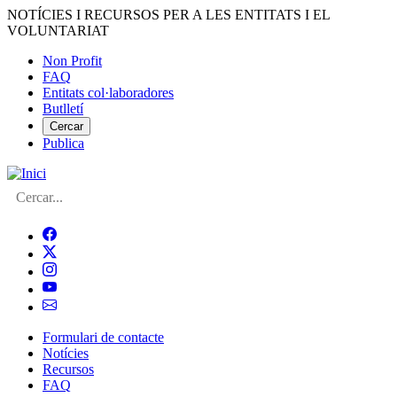
Vés
NOTÍCIES I RECURSOS PER A LES ENTITATS I EL
al
VOLUNTARIAT
contingut
Non Profit
FAQ
Menú
Entitats col·laboradores
del
Butlletí
compte
Cercar
Publica
d'usuari
Cerca
Formulari de contacte
Notícies
Navegació
Recursos
principal
FAQ