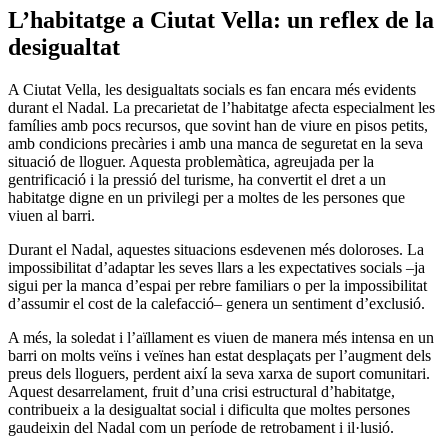
L’habitatge a Ciutat Vella: un reflex de la
desigualtat
A Ciutat Vella, les desigualtats socials es fan encara més evidents
durant el Nadal. La precarietat de l’habitatge afecta especialment les
famílies amb pocs recursos, que sovint han de viure en pisos petits,
amb condicions precàries i amb una manca de seguretat en la seva
situació de lloguer. Aquesta problemàtica, agreujada per la
gentrificació i la pressió del turisme, ha convertit el dret a un
habitatge digne en un privilegi per a moltes de les persones que
viuen al barri.
Durant el Nadal, aquestes situacions esdevenen més doloroses. La
impossibilitat d’adaptar les seves llars a les expectatives socials –ja
sigui per la manca d’espai per rebre familiars o per la impossibilitat
d’assumir el cost de la calefacció– genera un sentiment d’exclusió.
A més, la soledat i l’aïllament es viuen de manera més intensa en un
barri on molts veïns i veïnes han estat desplaçats per l’augment dels
preus dels lloguers, perdent així la seva xarxa de suport comunitari.
Aquest desarrelament, fruit d’una crisi estructural d’habitatge,
contribueix a la desigualtat social i dificulta que moltes persones
gaudeixin del Nadal com un període de retrobament i il·lusió.