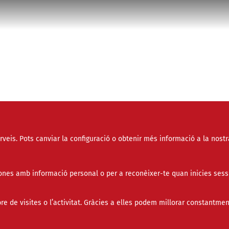
erveis. Pots canviar la configuració o obtenir més informació a la nostr
mativa permet deduir l’IVA suportat abans d’iniciar una nova activitat econòmica.
socials
nes amb informació personal o per a reconèixer-te quan inicies sess
ormativa de l’Impost sobre el Valor Afegit (IVA) perme
de visites o l’activitat. Gràcies a elles podem millorar constantmen
ir les quotes suportades abans de començar una acti
òmica, sempre que aquestes despeses estiguin