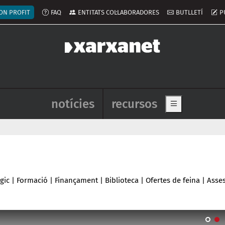
ú del compte d'usuari
ON PROFIT
FAQ
ENTITATS COL·LABORADORES
BUTLLETÍ
P
Navegació principal de l'enca
notícies
recursos
Show main me
gic
|
Formació
|
Finançament
|
Biblioteca
|
Ofertes de feina
|
Asse