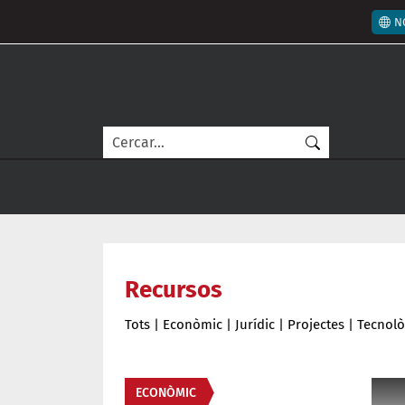
Vés al contingut
Men
N
Cerca
Recursos
Tots
|
Econòmic
|
Jurídic
|
Projectes
|
Tecnolò
Àmbit
ECONÒMIC