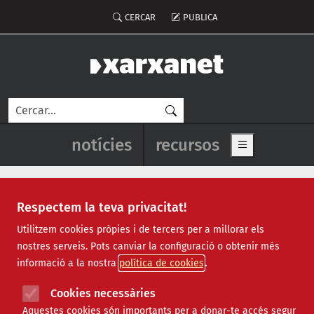
Vés al contingut
Menú del compte d'usuari
CERCAR
PUBLICA
Cerca
Navegació principal de l'enca
notícies
recursos
Show main me
Respectem la teva privacitat!
Recursos
Utilitzem cookies pròpies i de tercers per a millorar els
nostres serveis. Pots canviar la configuració o obtenir més
Tots
|
Econòmic
|
Jurídic
|
Projectes
|
Tecnològic
|
informació a la nostra
política de cookies
Formació
|
Finançament
|
Biblioteca
|
Ofertes de feina
|
Assessorament
|
Fes voluntariat
|
Cookies necessàries
Webinars
Aquestes cookies són importants per a donar-te accés segur