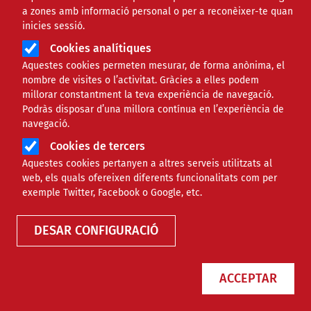
a zones amb informació personal o per a reconèixer-te quan
inicies sessió.
Àmbit
ECONÒMIC
Cookies analítiques
Aquestes cookies permeten mesurar, de forma anònima, el
Nous canvis en els models
nombre de visites o l’activitat. Gràcies a elles podem
millorar constantment la teva experiència de navegació.
190, 270, 347 i 233 a
Podràs disposar d’una millora contínua en l’experiència de
navegació.
presentar al gener i febrer de
Cookies de tercers
2026
Aquestes cookies pertanyen a altres serveis utilitzats al
web, els quals ofereixen diferents funcionalitats com per
exemple Twitter, Facebook o Google, etc.
Comparteix
DESAR CONFIGURACIÓ
Compartir en altres xarxes socials
F
X
a
03/10/2025
ACCEPTAR
Entitat redactora
c