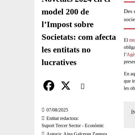
model 200 de
Des d
socie
l’Impost sobre
Societats: com afecta
El
mo
obliga
les entitats no
l’
Agèn
lucratives
prese
En aq
Comparteix
que i
les ob
Compartir en altres xarxes socia
F
X
a
07/08/2025
Í
Entitat redactora
c
Suport Tercer Sector - Econòmic
e
Autor/a
Aina Galceran Zamora