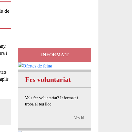
ls de
Servei
d'Assessorament
gratuït per a entitats
any,
ra i
INFORMA'T
tats
Fes voluntariat
mplir
Vols fer voluntariat? Informa't i
troba el teu lloc
Ves-hi