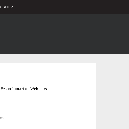
UBLICA
alament
Fes voluntariat
|
Webinars
ats.