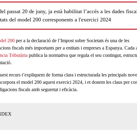
el passat 20 de juny, ja està habilitat l’accés a les dades fisca
tats del model 200 corresponents a l'exercici 2024
del 200
per a la declaració de l’
Impost sobre Societats
és una de les
cions fiscals
més importants per a entitats i empreses a Espanya. Cada 
cia Tributària
publica la normativa que regula el seu contingut, estructu
ntació.
uest recurs t’expliquem de forma clara i estructurada les principals nove
ncorpora el
model 200
aquest exercici 2024, i et donem les claus per co
ligacions fiscals amb seguretat i eficàcia.
ls
NDEX