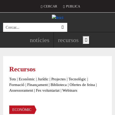
Vés al contingut
Menú del compte d'usuari
CERCAR
PUBLICA
Cerca
Navegació principal de l'encapç
notícies
recursos
Show main menu
Recursos
Tots
|
Econòmic
|
Jurídic
|
Projectes
|
Tecnològic
|
Formació
|
Finançament
|
Biblioteca
|
Ofertes de feina
|
Assessorament
|
Fes voluntariat
|
Webinars
Àmbit
ECONÒMIC