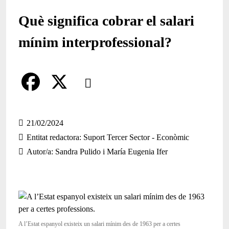
Què significa cobrar el salari
mínim interprofessional?
Comparteix
Compartir en altres xarxes socials
F
X
a
21/02/2024
Entitat redactora
Suport Tercer Sector - Econòmic
c
Autor/a
Sandra Pulido i María Eugenia Ifer
e
b
o
o
A l’Estat espanyol existeix un salari mínim des de 1963 per a certes