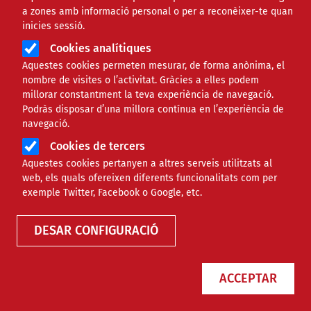
a zones amb informació personal o per a reconèixer-te quan
inicies sessió.
Cookies analítiques
Aquestes cookies permeten mesurar, de forma anònima, el
nombre de visites o l’activitat. Gràcies a elles podem
millorar constantment la teva experiència de navegació.
Podràs disposar d’una millora contínua en l’experiència de
El Govern acorda apujar l’SMI fins
navegació.
als 1.221 euros el 2026, pendent
Cookies de tercers
d’aprovació
Aquestes cookies pertanyen a altres serveis utilitzats al
web, els quals ofereixen diferents funcionalitats com per
exemple Twitter, Facebook o Google, etc.
NOTÍCIES
ECONÒMIC
DESAR CONFIGURACIÓ
ACCEPTAR