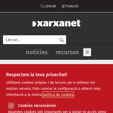
Vés al contingut
Menú del compte d'usuari
CERCAR
PUBLICA
Cerca
Navegació principal de l'enca
notícies
recursos
Show main me
Respectem la teva privacitat!
declaració de la renda
Utilitzem cookies pròpies i de tercers per a millorar els
nostres serveis. Pots canviar la configuració o obtenir més
informació a la nostra
política de cookies
Cookies necessàries
Aquestes cookies són importants per a donar-te accés segur