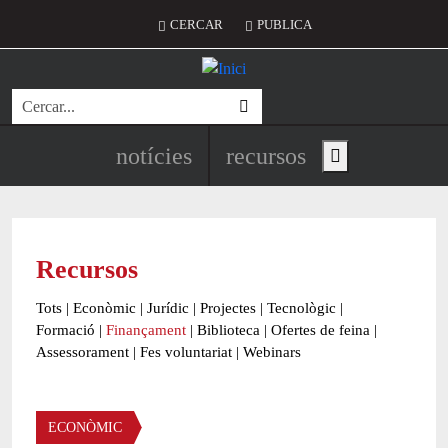
Vés al contingut
Menú del compte d'usuari
CERCAR
PUBLICA
Cerca
Navegació principal de l'encapç
notícies
recursos
Show main menu
Recursos
Tots
|
Econòmic
|
Jurídic
|
Projectes
|
Tecnològic
|
Formació
|
Finançament
|
Biblioteca
|
Ofertes de feina
|
Assessorament
|
Fes voluntariat
|
Webinars
Àmbit
ECONÒMIC