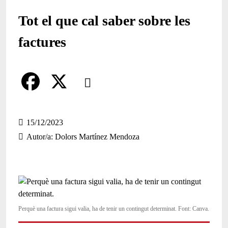
Tot el que cal saber sobre les
factures
Comparteix
Compartir en altres xarxes socials
F
X
a
15/12/2023
Autor/a
Dolors Martínez Mendoza
c
e
b
o
Perquè una factura sigui valia, ha de tenir un contingut determinat. Font: Canva.
o