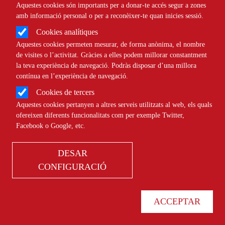
Aquestes cookies són importants per a donar-te accés segur a zones
Àmbit
JURÍDIC
amb informació personal o per a reconèixer-te quan inicies sessió.
Cookies analítiques
Com crear una entitat en cinc
Aquestes cookies permeten mesurar, de forma anònima, el nombre
de visites o l’activitat. Gràcies a elles podem millorar constantment
passos
la teva experiència de navegació. Podràs disposar d’una millora
contínua en l’experiència de navegació.
Cookies de tercers
Comparteix
Aquestes cookies pertanyen a altres serveis utilitzats al web, els quals
ofereixen diferents funcionalitats com per exemple Twitter,
Facebook o Google, etc.
Compartir en altres xarxes socials
F
X
a
17/11/2025
DESAR
Entitat redactora
Suport Tercer Sector - Jurídic
c
CONFIGURACIÓ
Autor/a
Aina Galceran Zamora
e
b
ACCEPTAR
o