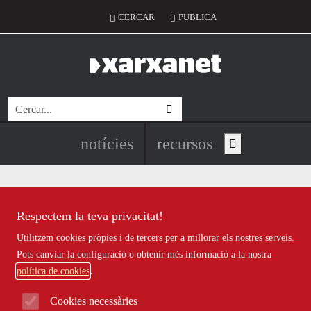
Vés al contingut
Menú del compte d'usuari
CERCAR
PUBLICA
Cerca
Navegació principal de l'encapç
notícies
recursos
Show main menu
Respectem la teva privacitat!
Recursos
Utilitzem cookies pròpies i de tercers per a millorar els nostres serveis.
Tots
|
Econòmic
|
Jurídic
|
Projectes
|
Tecnològic
|
Pots canviar la configuració o obtenir més informació a la nostra
Formació
|
Finançament
|
Biblioteca
|
Ofertes de feina
|
política de cookies
Assessorament
|
Fes voluntariat
|
Webinars
Cookies necessàries