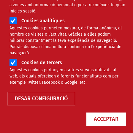
a zones amb informació personal o per a reconèixer-te quan
inicies sessió.
Àmbit
JURÍDIC
Cookies analítiques
Aquestes cookies permeten mesurar, de forma anònima, el
Passos inicials per avançar
nombre de visites o l’activitat. Gràcies a elles podem
millorar constantment la teva experiència de navegació.
cap a la transparència
Podràs disposar d’una millora contínua en l’experiència de
navegació.
salarial al tercer sector
Cookies de tercers
Aquestes cookies pertanyen a altres serveis utilitzats al
Comparteix
web, els quals ofereixen diferents funcionalitats com per
exemple Twitter, Facebook o Google, etc.
Compartir en altres xarxes socials
F
X
DESAR CONFIGURACIÓ
a
04/05/2026
Entitat redactora
Suport Tercer Sector - Jurídic
c
ACCEPTAR
Autor/a
Aina Galceran Zamora
e