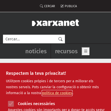
Vés al contingut
Menú del compte d'usuari
CERCAR
PUBLICA
Cerca
Navegació principal de l'enca
notícies
recursos
Show main me
Respectem la teva privacitat!
Recursos
Utilitzem cookies pròpies i de tercers per a millorar els
nostres serveis. Pots canviar la configuració o obtenir més
Tots
|
Econòmic
|
Jurídic
|
Projectes
|
Tecnològic
|
informació a la nostra
política de cookies
Formació
|
Finançament
|
Biblioteca
|
Ofertes de feina
|
Assessorament
|
Fes voluntariat
|
Cookies necessàries
Webinars
Aquestes cookies són importants per a donar-te accés segur