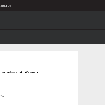
UBLICA
alament
Fes voluntariat
|
Webinars
nva.