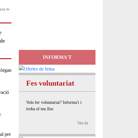
riat de
Servei
d'Assessorament
gratuït per a entitats
e
 de
INFORMA'T
 òrgan
Fes voluntariat
vació
Vols fer voluntariat? Informa't i
troba el teu lloc
e
Ves-hi
al per