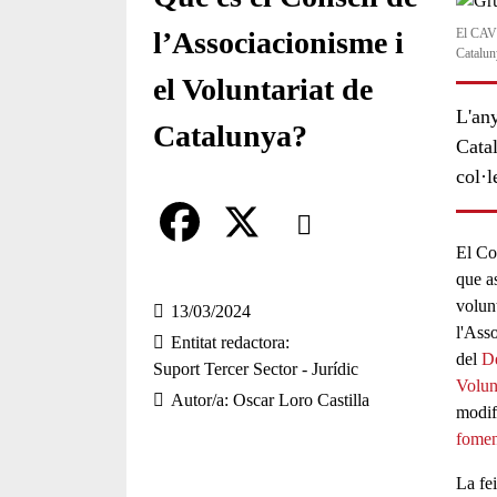
El CAVC
l’Associacionisme i
Catalun
el Voluntariat de
L'any
Catalunya?
Catal
col·l
Comparteix
El
Co
Compartir en altres xarxes socia
F
X
que
a
volun
a
13/03/2024
l'Ass
Entitat redactora
c
del
De
Suport Tercer Sector - Jurídic
Volun
e
Autor/a
Oscar Loro Castilla
modif
b
fomen
o
La fe