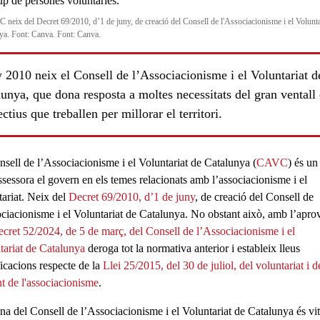
 neix del Decret 69/2010, d’1 de juny, de creació del Consell de l'Associacionisme i el Volunta
ya. Font: Canva. Font: Canva.
 2010 neix el Consell de l’Associacionisme i el Voluntariat d
unya, que dona resposta a moltes necessitats del gran ventall
ectius que treballen per millorar el territori.
nsell de l’Associacionisme i el Voluntariat de Catalunya
(
CAVC
) és un
ls
ssessora el govern
en els temes relacionats amb l’associacionisme i el
tariat. Neix del
Decret 69/2010, d’1 de juny
, de creació del Consell de
ociacionisme i el Voluntariat de Catalunya. No obstant això, amb l’apro
cret 52/2024, de 5 de març, del Consell de l’Associacionisme i el
tariat de Catalunya
deroga tot la normativa anterior i estableix lleus
icacions respecte de la
Llei 25/2015, del 30 de juliol, del voluntariat i d
t de l'associacionisme
.
ina del Consell de l’Associacionisme i el Voluntariat de Catalunya és vit