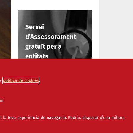
Servei
d'Assessorament
gratuït per a
entitats
INFORMA'T
a
política de cookies
ctació
ió.
ives
t la teva experiència de navegació. Podràs disposar d’una millora
ies,
èixer