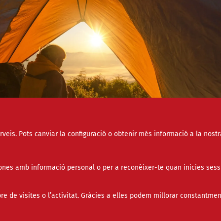
erveis. Pots canviar la configuració o obtenir més informació a la nostr
socials
 les qüestions clau a l'hora de programar qualsevol activitat d'estiu és la contra
 assegurances necessàries Font: Freepik.
nes amb informació personal o per a reconèixer-te quan inicies sess
nt l'estiu, moltes entitats —sobretot de lleure i esport
de visites o l’activitat. Gràcies a elles podem millorar constantmen
ganitzen activitats com ara campaments, casals, colòn
us i rutes. Per fer-ho correctament, és important con