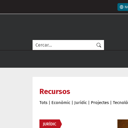
Vés al contingut
Men
N
Cerca
Recursos
Tots
|
Econòmic
|
Jurídic
|
Projectes
|
Tecnolò
Àmbit
JURÍDIC