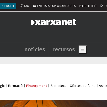
ú del compte d'usuari
ON PROFIT
FAQ
ENTITATS COL·LABORADORES
BUTLLETÍ
P
Navegació principal de l'enca
notícies
recursos
Show main me
gic
|
Formació
|
Finançament
|
Biblioteca
|
Ofertes de feina
|
Asse