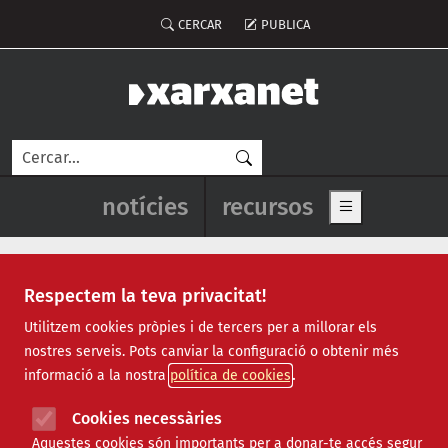
Vés al contingut
Menú del compte d'usuari
CERCAR
PUBLICA
Cerca
Navegació principal de l'enca
notícies
recursos
Show main me
Respectem la teva privacitat!
Recursos
Utilitzem cookies pròpies i de tercers per a millorar els
nostres serveis. Pots canviar la configuració o obtenir més
Tots
|
Econòmic
|
Jurídic
|
Projectes
|
Tecnològic
|
informació a la nostra
política de cookies
Formació
|
Finançament
|
Biblioteca
|
Ofertes de feina
|
Assessorament
|
Fes voluntariat
|
Cookies necessàries
Webinars
Aquestes cookies són importants per a donar-te accés segur