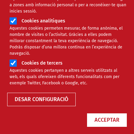
a zones amb informació personal o per a reconèixer-te quan
inicies sessió.
Àmbit
PROJECTES
Cookies analítiques
Aquestes cookies permeten mesurar, de forma anònima, el
Claus sobre les persones
nombre de visites o l’activitat. Gràcies a elles podem
millorar constantment la teva experiència de navegació.
sòcies de les cooperatives
Podràs disposar d’una millora contínua en l’experiència de
navegació.
Cookies de tercers
Comparteix
Aquestes cookies pertanyen a altres serveis utilitzats al
web, els quals ofereixen diferents funcionalitats com per
Compartir en altres xarxes socials
F
X
exemple Twitter, Facebook o Google, etc.
a
07/03/2024
DESAR CONFIGURACIÓ
Entitat redactora
F Pere Tarrés
c
Autor/a
Maria Bombardó Soro
e
ACCEPTAR
b