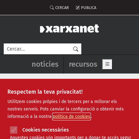
Vés al contingut
Menú del compte d'usuari
CERCAR
PUBLICA
Cerca
Navegació principal de l'enca
notícies
recursos
Show main me
Respectem la teva privacitat!
Recursos
Utilitzem cookies pròpies i de tercers per a millorar els
nostres serveis. Pots canviar la configuració o obtenir més
Tots
|
Econòmic
|
Jurídic
|
Projectes
|
Tecnològic
|
informació a la nostra
política de cookies
Formació
|
Finançament
|
Biblioteca
|
Ofertes de feina
|
Assessorament
|
Fes voluntariat
|
Cookies necessàries
Webinars
Aquestes cookies són importants per a donar-te accés segur