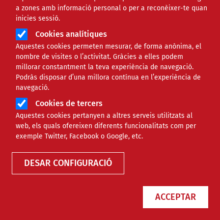
a zones amb informació personal o per a reconèixer-te quan
inicies sessió.
Àmbit
PROJECTES
Cookies analítiques
Aquestes cookies permeten mesurar, de forma anònima, el
Una aproximació a
nombre de visites o l’activitat. Gràcies a elles podem
millorar constantment la teva experiència de navegació.
l’habitatge cooperatiu sènior
Podràs disposar d’una millora contínua en l’experiència de
navegació.
Cookies de tercers
Comparteix
Aquestes cookies pertanyen a altres serveis utilitzats al
web, els quals ofereixen diferents funcionalitats com per
Compartir en altres xarxes socials
F
X
exemple Twitter, Facebook o Google, etc.
a
22/09/2021
DESAR CONFIGURACIÓ
Entitat redactora
F Pere Tarrés
c
Autor/a
Joan Rosinach
e
ACCEPTAR
b