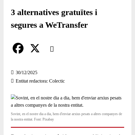
3 alternatives gratuïtes i
segures a WeTransfer
Comparteix
Compartir en altres xarxes socials
F
X
a
30/12/2025
Entitat redactora
Colectic
c
e
b
Sovint, en el nostre dia a dia, hem d'enviar arxius pesats a altres companyes de
o
la nostra entitat. Font: Pixabay
o