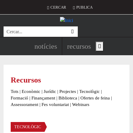
Vés al contingut
Menú del compte d'usuari
CERCAR
PUBLICA
Cerca
Navegació principal de l'encapç
notícies
recursos
Show main menu
Recursos
Tots
|
Econòmic
|
Jurídic
|
Projectes
|
Tecnològic
|
Formació
|
Finançament
|
Biblioteca
|
Ofertes de feina
|
Assessorament
|
Fes voluntariat
|
Webinars
Àmbit
TECNOLÒGIC