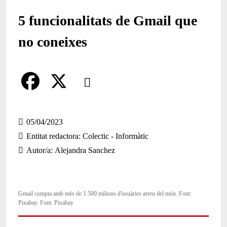
5 funcionalitats de Gmail que
no coneixes
Comparteix
Compartir en altres xarxes socials
F
X
a
05/04/2023
Entitat redactora
Colectic - Informàtic
c
Autor/a
Alejandra Sanchez
e
b
o
Gmail compta amb més de 1.500 milions d'usuàries arreu del món. Font:
Pixabay. Font: Pixabay
o