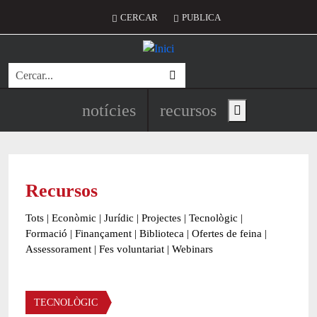
Vés al contingut
Menú del compte d'usuari
CERCAR
PUBLICA
Cerca
Navegació principal de l'encapç
notícies
recursos
Show main menu
Recursos
Tots
|
Econòmic
|
Jurídic
|
Projectes
|
Tecnològic
|
Formació
|
Finançament
|
Biblioteca
|
Ofertes de feina
|
Assessorament
|
Fes voluntariat
|
Webinars
Àmbit
TECNOLÒGIC