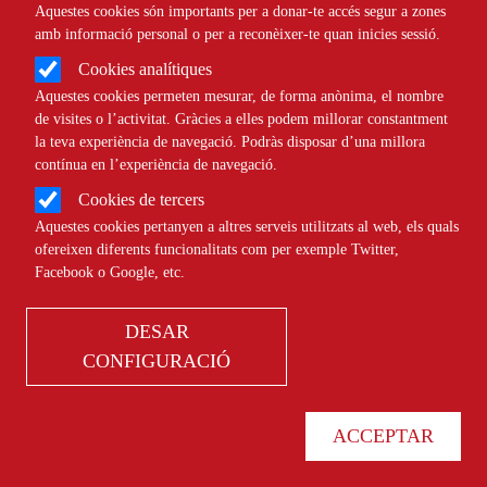
Aquestes cookies són importants per a donar-te accés segur a zones
Àmbit
TECNOLÒGIC
amb informació personal o per a reconèixer-te quan inicies sessió.
Cookies analítiques
6 navegadors web gràfics
Aquestes cookies permeten mesurar, de forma anònima, el nombre
de visites o l’activitat. Gràcies a elles podem millorar constantment
alternatius a Google
la teva experiència de navegació. Podràs disposar d’una millora
contínua en l’experiència de navegació.
Cookies de tercers
Comparteix
Aquestes cookies pertanyen a altres serveis utilitzats al web, els quals
ofereixen diferents funcionalitats com per exemple Twitter,
Facebook o Google, etc.
Compartir en altres xarxes socials
F
X
a
02/12/2024
DESAR
Autor/a
Sara Borrella
c
CONFIGURACIÓ
e
b
ACCEPTAR
Google Chrome no és l'únic navegador que existeix, tot i que sigui el més
o
popular. Font: Pixabay. Font: Pixabay