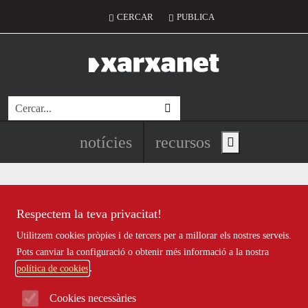
Vés al contingut
Menú del compte d'usuari
CERCAR
PUBLICA
Cerca
Navegació principal de l'encapç
notícies
recursos
Show main menu
Respectem la teva privacitat!
Recursos
Utilitzem cookies pròpies i de tercers per a millorar els nostres serveis.
Tots
|
Econòmic
|
Jurídic
|
Projectes
|
Tecnològic
|
Pots canviar la configuració o obtenir més informació a la nostra
Formació
|
Finançament
|
Biblioteca
|
Ofertes de feina
|
política de cookies
Assessorament
|
Fes voluntariat
|
Webinars
Cookies necessàries