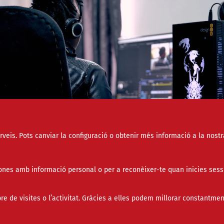
erveis. Pots canviar la configuració o obtenir més informació a la nostr
socials
st programa d'edició de vídeo és una de les opcions
nes amb informació personal o per a reconèixer-te quan inicies sess
ssibles i potents de codi obert per al muntatge
ovisual.
de visites o l’activitat. Gràcies a elles podem millorar constantmen