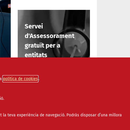
Servei
d'Assessorament
gratuït per a
entitats
INFORMA'T
a
política de cookies
 més
ió.
t la teva experiència de navegació. Podràs disposar d’una millora