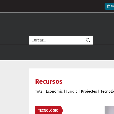
Vés al contingut
Men
N
Cerca
Recursos
Tots
|
Econòmic
|
Jurídic
|
Projectes
|
Tecnolò
Àmbit
TECNOLÒGIC