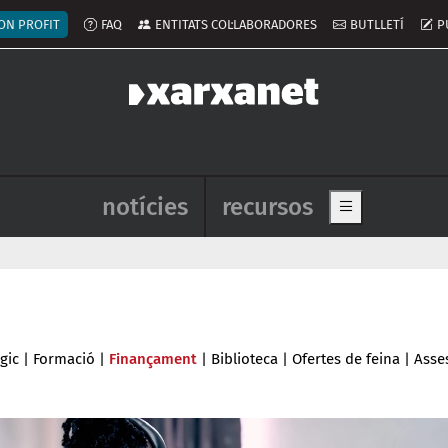
ú del compte d'usuari
ON PROFIT
FAQ
ENTITATS COL·LABORADORES
BUTLLETÍ
P
Navegació principal de l'enca
notícies
recursos
Show main me
gic
|
Formació
|
Finançament
|
Biblioteca
|
Ofertes de feina
|
Asse