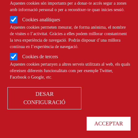
Aquestes cookies són importants per a donar-te accés segur a zones
amb informació personal o per a reconèixer-te quan inicies sessió.
Cookies analítiques
Aquestes cookies permeten mesurar, de forma anònima, el nombre
de visites o l’activitat. Gràcies a elles podem millorar constantment
la teva experiència de navegació. Podràs disposar d’una millora
contínua en l’experiència de navegació.
SROI: una metodologia de moda per avaluar l’impacte
Cookies de tercers
Aquestes cookies pertanyen a altres serveis utilitzats al web, els quals
Aquestes avaluacions conceben la despesa en l’àmbit social c
ofereixen diferents funcionalitats com per exemple Twitter,
inversió. L’objectiu final és saber quin impacte genera cada eur
Facebook o Google, etc.
invertit en un projecte o entitat. Més enllà d’aquesta dada, l’S
també pot millorar l’estratègia i la gestió d’un programa social 
DESAR
entitat.
CONFIGURACIÓ
Últimes convocatòries
I concurs de microrelats per la igualtat de l'Ajuntament de 
ACCEPTAR
L'Ajuntament de Matadepera, a través de la Regidoria de Benes
organitza el I concurs de microrelats per la igualtat dins els acte