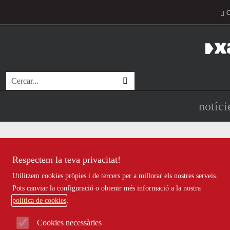
Vés al contingut
Men
Cerca
Navegac
notíci
Respectem la teva privacitat!
-->
Si no visualitzes correctament el butlletí clica aquest
enllaç
Utilitzem cookies pròpies i de tercers per a millorar els nostres serveis.
Pots canviar la configuració o obtenir més informació a la nostra
política de cookies
Dimecres, 20 de març de 2013 - Num. 4
Cookies necessàries