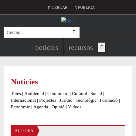
Vés al contingut
Menú del compte d'usuari
CERCAR
PUBLICA
Cerca
Navegació principal de l'encapç
notícies
recursos
Show main menu
Notícies
Totes
|
Ambiental
|
Comunitari
|
Cultural
|
Social
|
Internacional
|
Projectes
|
Jurídic
|
Tecnològic
|
Formació
|
Econòmic
|
Agenda
|
Opinió
|
Vídeos
AUTOR/A