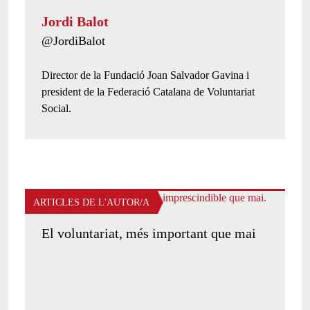
Jordi Balot
Twitter de l'autor/a:
@JordiBalot
Presentació de l'autor/a:
Director de la Fundació Joan Salvador Gavina i
president de la Federació Catalana de Voluntariat
Social.
ARTICLES DE L'AUTOR/A
El voluntariat, més important que mai