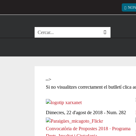
Vés al contingut
Menú
NON
Cerca
-->
Si no visualitzes correctament el butlletí clica 
Dimecres, 22 d'agost de 2018 - Num. 282
Convocatòria de Propostes 2018 · Programa
Drets, Igualtat i Ciutadania