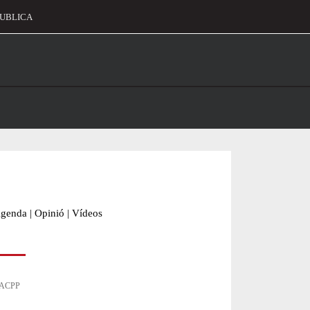
UBLICA
alament
genda
|
Opinió
|
Vídeos
: ACPP