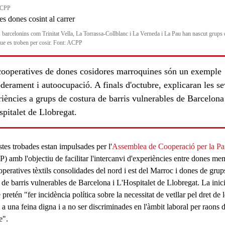
ACPP
s barcelonins com Trinitat Vella, La Torrassa-Collblanc i La Verneda i La Pau han nascut grups 
ue es troben per cosir. Font: ACPP
cooperatives de dones cosidores marroquines són un exemple
derament i autoocupació. A finals d'octubre, explicaran les s
iències a grups de costura de barris vulnerables de Barcelona
pitalet de Llobregat.
ls
tes trobades estan impulsades per l'
Assemblea de Cooperació per la P
 amb l'objectiu de facilitar l'
intercanvi d'experiències
entre dones me
operatives tèxtils consolidades
del nord i est del Marroc i dones de grup
s de
barris vulnerables
de Barcelona i L'Hospitalet de Llobregat. La inici
 pretén "fer
incidència política
sobre la necessitat de vetllar pel
dret de 
 a una feina digna
i a no ser discriminades en l'àmbit laboral per raons 
e".