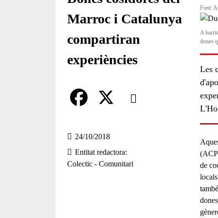
Font: 
Marroc i Catalunya
A barri
compartiran
dones q
experiències
Les 
d'apo
Comparteix
exper
L'Hos
Compartir en altres xarxes socia
F
X
a
24/10/2018
Aques
Entitat redactora
c
(ACPP)
Colectic - Comunitari
de
co
e
local
b
també
dones
o
gèner