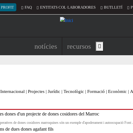
 del compte d'usuari
 PROFIT
FAQ
ENTITATS COL·LABORADORES
BUTLLETÍ
P
Navegació principal de l'encapç
notícies
recursos
Show main menu
Internacional
|
Projectes
|
Jurídic
|
Tecnològic
|
Formació
|
Econòmic
|
A
peratives de dones cosidores marroquines són un exemple d'apoderament i autoocupació Font