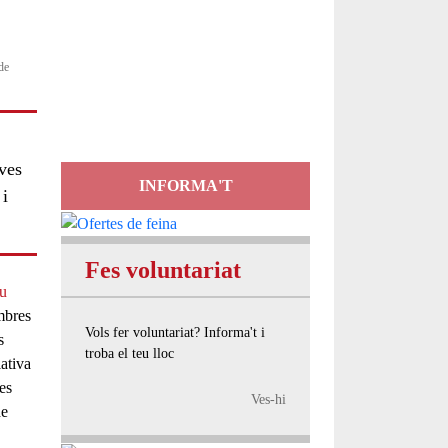
Servei
de
d'Assessorament
gratuït per a entitats
eves
INFORMA'T
 i
Fes voluntariat
au
mbres
Vols fer voluntariat? Informa't i
s
troba el teu lloc
ativa
les
Ves-hi
de