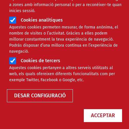
a zones amb informació personal o per a reconèixer-te quan
inicies sessió.
Cookies analítiques
Aquestes cookies permeten mesurar, de forma anònima, el
nombre de visites o l’activitat. Gràcies a elles podem
millorar constantment la teva experiència de navegació.
Podràs disposar d’una millora contínua en l’experiència de
Com combatre la desinformació i
navegació.
els discursos d’odi en un context
Cookies de tercers
digital cada vegada més complex?
Aquestes cookies pertanyen a altres serveis utilitzats al
web, els quals ofereixen diferents funcionalitats com per
exemple Twitter, Facebook o Google, etc.
NOTÍCIES
TECNOLÒGIC
DESAR CONFIGURACIÓ
ACCEPTAR