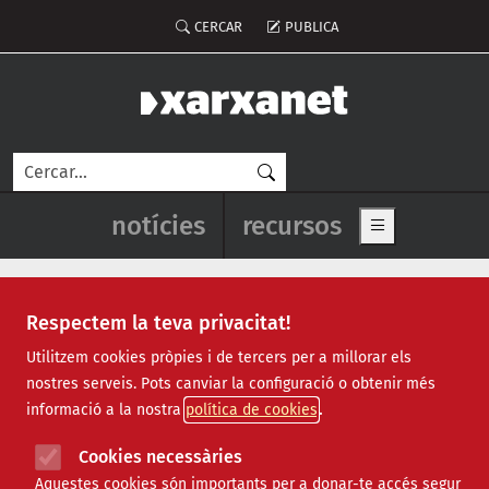
Vés al contingut
Menú del compte d'usuari
CERCAR
PUBLICA
Cerca
Navegació principal de l'enca
notícies
recursos
Show main me
Respectem la teva privacitat!
alfabetització
Utilitzem cookies pròpies i de tercers per a millorar els
nostres serveis. Pots canviar la configuració o obtenir més
informació a la nostra
política de cookies
Cookies necessàries
Aquestes cookies són importants per a donar-te accés segur