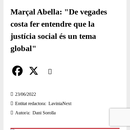
Marçal Abella: "De vegades
costa fer entendre que la
justícia social és un tema
global"
Comparteix
Compartir en altres xarxes socials
F
X
a
23/06/2022
Entitat redactora
LaviniaNext
c
Autor/a
Dani Sorolla
e
b