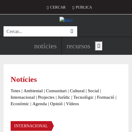
Vés al contingut
Menú del compte d'usuari
CERCAR
PUBLICA
Cerca
Navegació principal de l'encapç
notícies
recursos
Show main menu
Notícies
Totes
|
Ambiental
|
Comunitari
|
Cultural
|
Social
|
Internacional
|
Projectes
|
Jurídic
|
Tecnològic
|
Formació
|
Econòmic
|
Agenda
|
Opinió
|
Vídeos
Àmbit de la notícia
INTERNACIONAL