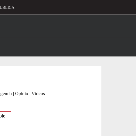
UBLICA
alament
genda
|
Opinió
|
Vídeos