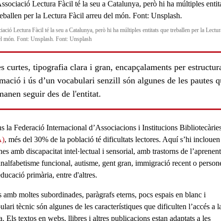
ació Lectura Fàcil té la seu a Catalunya, però hi ha múltiples entitats que treballen per la Lectur
el món. Font: Unsplash. Font: Unsplash
s curtes, tipografia clara i gran, encapçalaments per estructura
mació i ús d’un vocabulari senzill són algunes de les pautes 
anen seguir des de l'entitat.
s la Federació Internacional d’Associacions i Institucions Bibliotecàrie
A)
, més del
30%
de la població té
dificultats lectores
. Aquí s’hi inclouen
es amb discapacitat intel·lectual i sensorial, amb trastorns de l’aprenent
ls
nalfabetisme funcional, autisme, gent gran, immigració recent o person
ucació primària, entre d'altres.
s amb moltes subordinades, paràgrafs eterns, pocs espais en blanc i
lari tècnic són algunes de les característiques que dificulten l’accés a l
a. Els textos en webs, llibres i altres publicacions estan adaptats a les