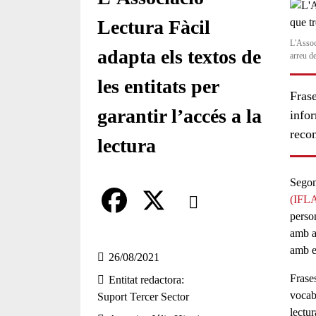
Lectura Fàcil
L'Associ
adapta els textos de
arreu d
les entitats per
Frase
garantir l’accés a la
infor
recom
lectura
Segon
Comparteix
(IFL
person
Compartir en altres xarxes socia
F
X
amb a
amb ed
a
26/08/2021
Frase
Entitat redactora
c
vocabu
Suport Tercer Sector
e
lectur