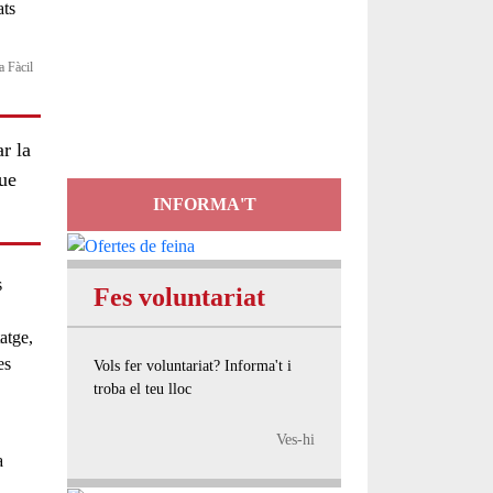
Servei
a Fàcil
d'Assessorament
gratuït per a entitats
r la
que
INFORMA'T
s
Fes voluntariat
atge,
es
Vols fer voluntariat? Informa't i
troba el teu lloc
Ves-hi
a