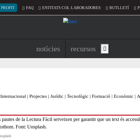
 del compte d'usuari
 PROFIT
FAQ
ENTITATS COL·LABORADORES
BUTLLETÍ
P
Navegació principal de l'encapç
notícies
recursos
Show main menu
Internacional
|
Projectes
|
Jurídic
|
Tecnològic
|
Formació
|
Econòmic
|
A
nsplash