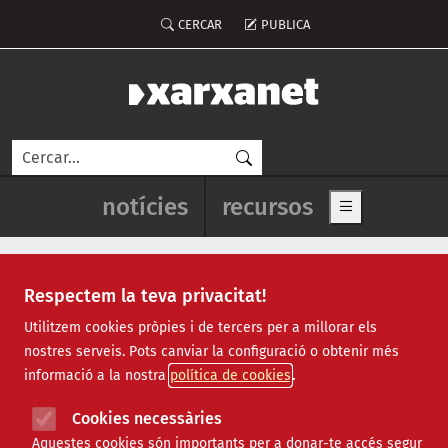
Vés al contingut
Menú del compte d'usuari
CERCAR
PUBLICA
Cerca
Navegació principal de l'enca
notícies
recursos
Show main me
Respectem la teva privacitat!
consum de proximitat
Utilitzem cookies pròpies i de tercers per a millorar els
nostres serveis. Pots canviar la configuració o obtenir més
informació a la nostra
política de cookies
Núria Simon: “Hem de poder-nos
Cookies necessàries
explicar perquè la gent entengui la
Aquestes cookies són importants per a donar-te accés segur