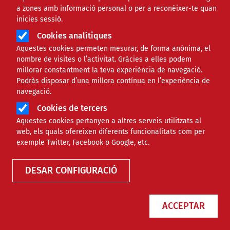
a zones amb informació personal o per a reconèixer-te quan
importància de la nostra feina”
inicies sessió.
Cookies analítiques
NOTÍCIES
AMBIENTAL
Aquestes cookies permeten mesurar, de forma anònima, el
nombre de visites o l’activitat. Gràcies a elles podem
millorar constantment la teva experiència de navegació.
Podràs disposar d’una millora contínua en l’experiència de
navegació.
Cookies de tercers
L’alimentació com a dret
Aquestes cookies pertanyen a altres serveis utilitzats al
web, els quals ofereixen diferents funcionalitats com per
exemple Twitter, Facebook o Google, etc.
DESAR CONFIGURACIÓ
NOTÍCIES
AMBIENTAL
ACCEPTAR