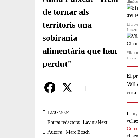
climàti
de tornar als
territoris una
El proj
Puixeu 
sobirania
alimentària que han
Vilallo
Fundaci
perdut"
El pr
Comparteix
Vall 
crisi
Compartir en altres xarxes socia
F
X
a
12/07/2024
L'any
veïne
Entitat redactora
LaviniaNext
c
Comun
Autor/a
Marc Bosch
e
el ben