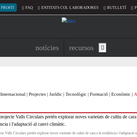
 del compte d'usuari
 PROFIT
FAQ
ENTITATS COL·LABORADORES
BUTLLETÍ
P
Navegació principal de l'encapç
notícies
recursos
Show main menu
Internacional
|
Projectes
|
Jurídic
|
Tecnològic
|
Formació
|
Econòmic
|
A
cte Valls Circulars pretén explorar noves varietats de cultiu de cara a la resiliència i l'adaptació a