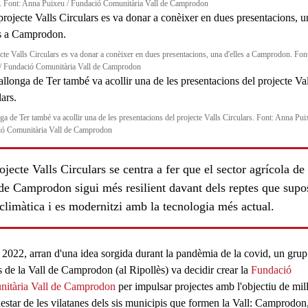
c. Font: Anna Puixeu / Fundació Comunitària Vall de Camprodon
ecte Valls Circulars es va donar a conèixer en dues presentacions, una d'elles a Camprodon. Fon
/ Fundació Comunitària Vall de Camprodon
nga de Ter també va acollir una de les presentacions del projecte Valls Circulars. Font: Anna Pui
ó Comunitària Vall de Camprodon
ojecte Valls Circulars se centra a fer que el sector agrícola de 
de Camprodon sigui més resilient davant dels reptes que supo
 climàtica i es modernitzi amb la tecnologia més actual.
ls
 2022, arran d'una idea sorgida durant la
pandèmia
de la covid, un grup
s de la
Vall de Camprodon
(al Ripollès) va decidir crear la
Fundació
itària Vall de Camprodon
per impulsar projectes amb l'objectiu de
mil
estar
de les vilatanes dels sis municipis que formen la Vall: Camprodon