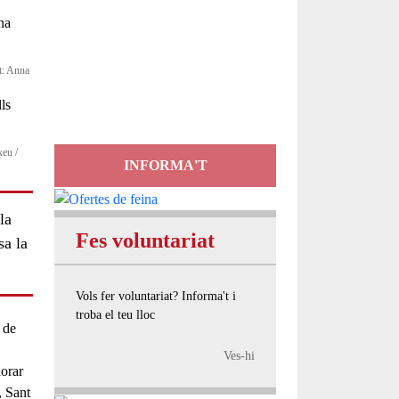
Servei
d'Assessorament
t: Anna
gratuït per a entitats
xeu /
INFORMA'T
la
Fes voluntariat
sa la
Vols fer voluntariat? Informa't i
troba el teu lloc
 de
Ves-hi
lorar
, Sant