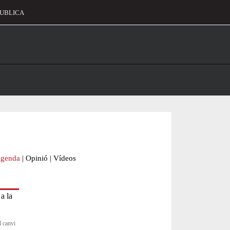
UBLICA
alament
genda
|
Opinió
|
Vídeos
l canvi