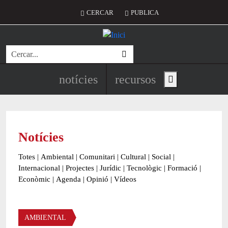
Vés al contingut
Menú del compte d'usuari
CERCAR
PUBLICA
Cerca
Navegació principal de l'encapç
notícies
recursos
Show main menu
Notícies
Totes
|
Ambiental
|
Comunitari
|
Cultural
|
Social
|
Internacional
|
Projectes
|
Jurídic
|
Tecnològic
|
Formació
|
Econòmic
|
Agenda
|
Opinió
|
Vídeos
Àmbit de la notícia
AMBIENTAL