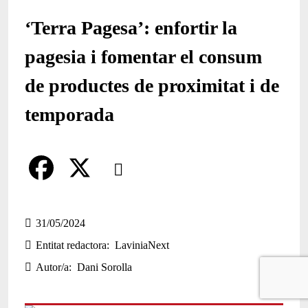
‘Terra Pagesa’: enfortir la
pagesia i fomentar el consum
de productes de proximitat i de
temporada
Comparteix
Compartir en altres xarxes socials
F
X
a
31/05/2024
Entitat redactora
LaviniaNext
c
Autor/a
Dani Sorolla
e
b