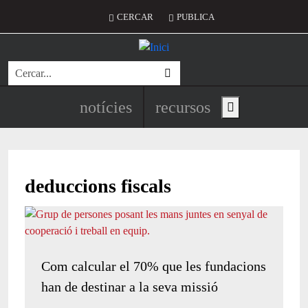
Vés al contingut
Menú del compte d'usuari
CERCAR
PUBLICA
Cerca
Navegació principal de l'encapç
notícies
recursos
Show main menu
deduccions fiscals
Com calcular el 70% que les fundacions
han de destinar a la seva missió