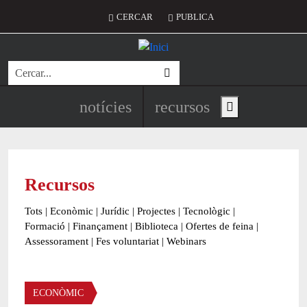
Vés al contingut
Menú del compte d'usuari
CERCAR
PUBLICA
Cerca
Navegació principal de l'encapç
notícies
recursos
Show main menu
Recursos
Tots
|
Econòmic
|
Jurídic
|
Projectes
|
Tecnològic
|
Formació
|
Finançament
|
Biblioteca
|
Ofertes de feina
|
Assessorament
|
Fes voluntariat
|
Webinars
Àmbit
ECONÒMIC