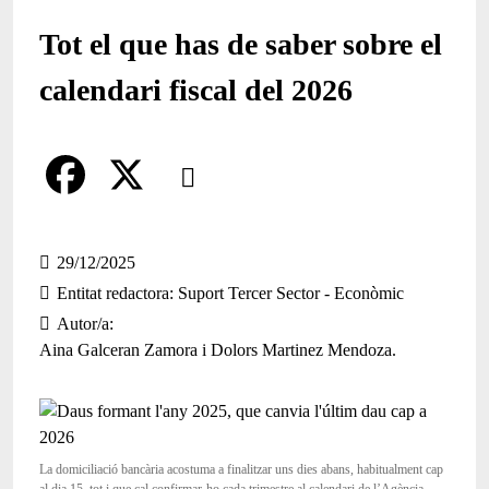
Tot el que has de saber sobre el
calendari fiscal del 2026
Comparteix
Compartir en altres xarxes socials
F
X
a
29/12/2025
Entitat redactora
Suport Tercer Sector - Econòmic
c
Autor/a
e
Aina Galceran Zamora i Dolors Martinez Mendoza.
b
o
o
La domiciliació bancària acostuma a finalitzar uns dies abans, habitualment cap