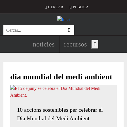
Vés al contingut
Menú del compte d'usuari
CERCAR
PUBLICA
Cerca
Navegació principal de l'encapç
notícies
recursos
Show main menu
dia mundial del medi ambient
10 accions sostenibles per celebrar el
Dia Mundial del Medi Ambient