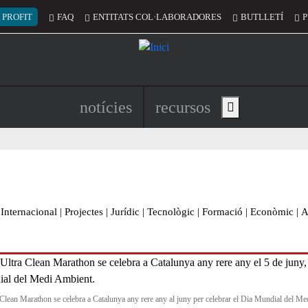
 del compte d'usuari
 PROFIT
FAQ
ENTITATS COL·LABORADORES
BUTLLETÍ
P
Navegació principal de l'encapç
notícies
recursos
Show main menu
Internacional
|
Projectes
|
Jurídic
|
Tecnològic
|
Formació
|
Econòmic
|
A
 Clean Marathon se celebra a Catalunya any rere any al juny per celebrar el Dia Mundial del Me