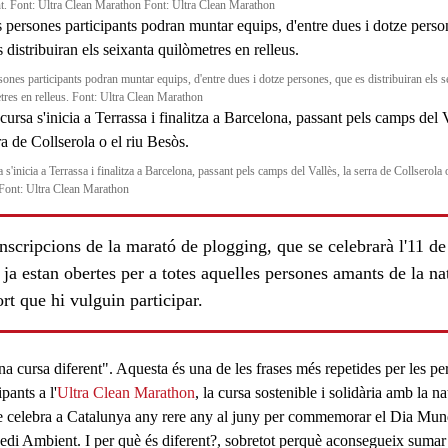
. Font: Ultra Clean Marathon Font: Ultra Clean Marathon
sones participants podran muntar equips, d'entre dues i dotze persones, que es distribuiran els s
tres en relleus. Font: Ultra Clean Marathon
 s'inicia a Terrassa i finalitza a Barcelona, passant pels camps del Vallès, la serra de Collserola o
Font: Ultra Clean Marathon
nscripcions de la marató de plogging, que se celebrarà l'11 de
 ja estan obertes per a totes aquelles persones amants de la na
ls
ort que hi vulguin participar.
una
cursa diferent
". Aquesta és una de les frases més repetides per les pe
ipants a l'
Ultra Clean Marathon
, la
cursa sostenible
i
solidària
amb la
na
e celebra a
Catalunya
any rere any al
juny
per commemorar el
Dia Mun
edi Ambient
. I per què és diferent?, sobretot perquè aconsegueix sumar