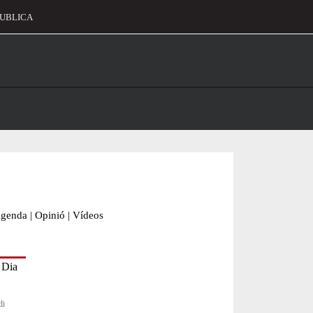
UBLICA
alament
genda
|
Opinió
|
Vídeos
di