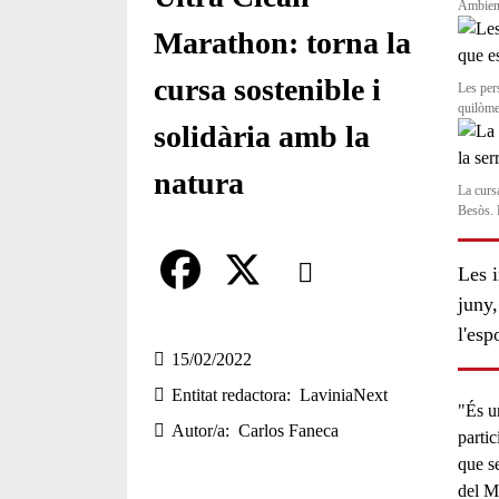
Ambient
Marathon: torna la
cursa sostenible i
Les per
quilòme
solidària amb la
natura
La cursa
Besòs. 
Comparteix
Les i
juny,
Compartir en altres xarxes socia
F
X
l'esp
a
15/02/2022
Entitat redactora
LaviniaNext
c
"És 
Autor/a
Carlos Faneca
e
partic
que s
b
del M