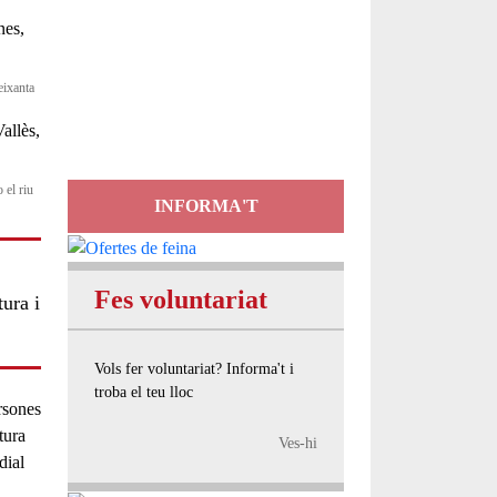
Servei
d'Assessorament
eixanta
gratuït per a entitats
 el riu
INFORMA'T
Fes voluntariat
tura i
Vols fer voluntariat? Informa't i
troba el teu lloc
rsones
tura
Ves-hi
dial