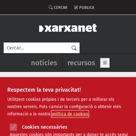
Vés al contingut
Menú del compte d'usuari
CERCAR
PUBLICA
Cerca
Navegació principal de l'enca
notícies
recursos
Show main me
Respectem la teva privacitat!
Institut de la Dona
Utilitzem cookies pròpies i de tercers per a millorar els
nostres serveis. Pots canviar la configuració o obtenir més
informació a la nostra
política de cookies
Cookies necessàries
Aquestes cookies són importants per a donar-te accés segur