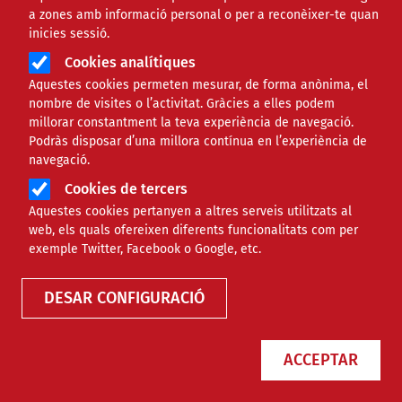
a zones amb informació personal o per a reconèixer-te quan
inicies sessió.
Cookies analítiques
Aquestes cookies permeten mesurar, de forma anònima, el
nombre de visites o l’activitat. Gràcies a elles podem
millorar constantment la teva experiència de navegació.
Podràs disposar d’una millora contínua en l’experiència de
Com ha de ser el procés de
navegació.
negociació del diagnòstic del pla
Cookies de tercers
d'igualtat?
Aquestes cookies pertanyen a altres serveis utilitzats al
web, els quals ofereixen diferents funcionalitats com per
exemple Twitter, Facebook o Google, etc.
NOTÍCIES
JURÍDIC
DESAR CONFIGURACIÓ
ACCEPTAR