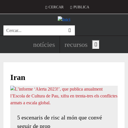
Vés al contingut
Menú del compte d'usuari
CERCAR
PUBLICA
Cerca
Navegació principal de l'encapç
notícies
recursos
Show main menu
Iran
5 escenaris de risc al món que convé
seguir de prop