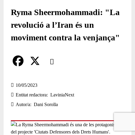
Ryma Sheermohammadi: "La
revolució a l’Iran és un
moviment contra la venjança"
Comparteix
Compartir en altres xarxes socials
F
X
a
10/05/2023
Entitat redactora
LaviniaNext
c
Autor/a
Dani Sorolla
e
b
o