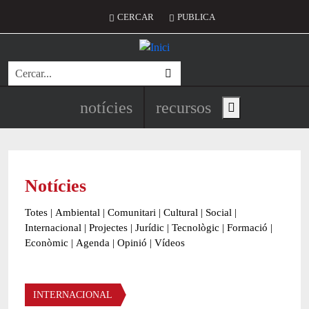
Vés al contingut
Menú del compte d'usuari
CERCAR
PUBLICA
Cerca
Navegació principal de l'encapç
notícies
recursos
Show main menu
Notícies
Totes
|
Ambiental
|
Comunitari
|
Cultural
|
Social
|
Internacional
|
Projectes
|
Jurídic
|
Tecnològic
|
Formació
|
Econòmic
|
Agenda
|
Opinió
|
Vídeos
Àmbit de la notícia
INTERNACIONAL