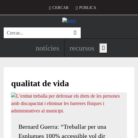
Vés al contingut
Menú del compte d'usuari
CERCAR
PUBLICA
Cerca
Navegació principal de l'encapç
notícies
recursos
Show main menu
qualitat de vida
Bernard Guerra: “Treballar per una
Esplugues 100% accessible vol dir