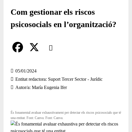
Com gestionar els riscos
psicosocials en l’organització?
Comparteix
Compartir en altres xarxes socials
F
X
a
05/01/2024
Entitat redactora
Suport Tercer Sector - Jurídic
c
Autor/a
María Eugenia Ifer
e
b
o
És fonamental avaluar exhaustivament per detectar els riscos psicosocials que té
una entitat. Font: Canva. Font: Canva.
o