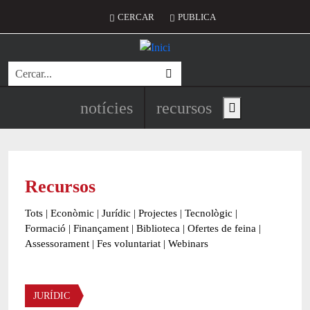
Vés al contingut
Menú del compte d'usuari
CERCAR
PUBLICA
Cerca
Navegació principal de l'encapç
notícies
recursos
Show main menu
Recursos
Tots
|
Econòmic
|
Jurídic
|
Projectes
|
Tecnològic
|
Formació
|
Finançament
|
Biblioteca
|
Ofertes de feina
|
Assessorament
|
Fes voluntariat
|
Webinars
Àmbit
JURÍDIC