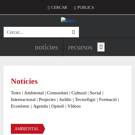
Vés al contingut
Menú del compte d'usuari
CERCAR
PUBLICA
Cerca
Navegació principal de l'encapç
notícies
recursos
Show main menu
Notícies
Totes
|
Ambiental
|
Comunitari
|
Cultural
|
Social
|
Internacional
|
Projectes
|
Jurídic
|
Tecnològic
|
Formació
|
Econòmic
|
Agenda
|
Opinió
|
Vídeos
Àmbit de la notícia
AMBIENTAL