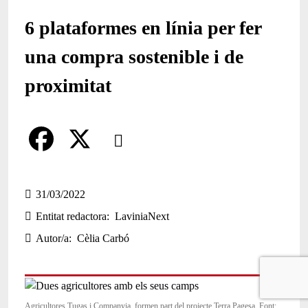
6 plataformes en línia per fer
una compra sostenible i de
proximitat
Comparteix
Compartir en altres xarxes socials
F
X
a
31/03/2022
Entitat redactora
LaviniaNext
c
Autor/a
Cèlia Carbó
e
b
o
Agricultores Tugas i Companyia, formen part del projecte Terra Pagesa. Font: